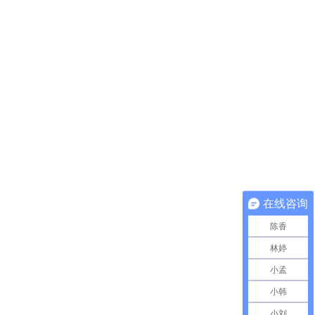
在线咨询
陈香
林婷
小孟
小韩
小刘