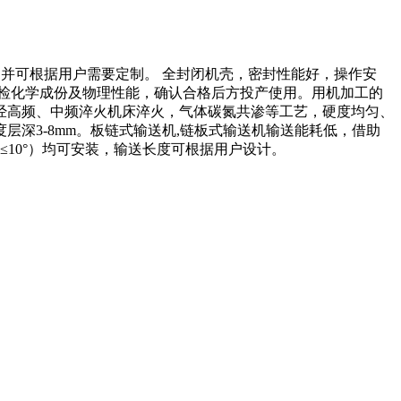
型号，并可根据用户需要定制。 全封闭机壳，密封性能好，操作安
检化学成份及物理性能，确认合格后方投产使用。用机加工的
经高频、中频淬火机床淬火，气体碳氮共渗等工艺，硬度均匀、
层深3-8mm。板链式输送机,链板式输送机输送能耗低，借助
≤10°）均可安装，输送长度可根据用户设计。