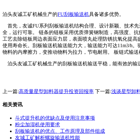
泊头友诚工矿机械生产的
FU刮板输送机
具备诸多优势。
首先，友诚FU系列刮板输送机结构合理、设计新颖、技术先进、型
全，运行可靠。 链条的链板采用优质弹簧钢制造，高强度、
工艺去除链板周边表面应力层，表面喷丸处理防锈抗氧化提高
使用寿命长。刮板输送机输送能力大，输送能力可达11m3/h
物料的内摩擦力，变推动物料为拉力，节电耐用。 板链式输送
泊头友诚工矿机械生产的刮板输送机输送平稳，能有效的输
上一篇:
高质量星型卸料器提升投资回报率
下一篇:
浅谈星型卸
相关资讯
斗式提升机的优缺点及使用注意事项
粉尘加湿机使用要求
刮板输送机的优点、工作原理及部件组成
友城工矿解析螺旋输送机性能