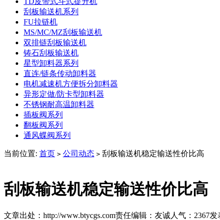
TD皮带式斗式提升机
刮板输送机系列
FU拉链机
MS/MC/MZ刮板输送机
双排链刮板输送机
铸石刮板输送机
星型卸料器系列
直连/链条传动卸料器
电机减速机方便拆分卸料器
异形定做/防卡型卸料器
不锈钢耐高温卸料器
插板阀系列
翻板阀系列
通风蝶阀系列
当前位置:
首页
公司动态
刮板输送机稳定输送性价比高
>
>
刮板输送机稳定输送性价比高
文章出处：http://www.btycgs.com
责任编辑：友诚
人气：
2367
发表