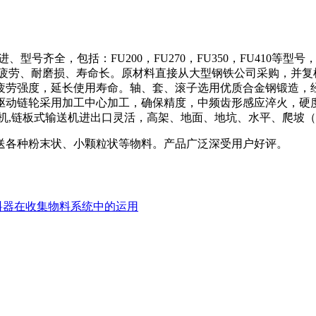
号齐全，包括：FU200，FU270，FU350，FU410等
抗疲劳、耐磨损、寿命长。原材料直接从大型钢铁公司采购，并复
疲劳强度，延长使用寿命。轴、套、滚子选用优质合金钢锻造，
。驱动链轮采用加工中心加工，确保精度，中频齿形感应淬火，硬度
机,链板式输送机进出口灵活，高架、地面、地坑、水平、爬坡（
送各种粉末状、小颗粒状等物料。产品广泛深受用户好评。
料器在收集物料系统中的运用