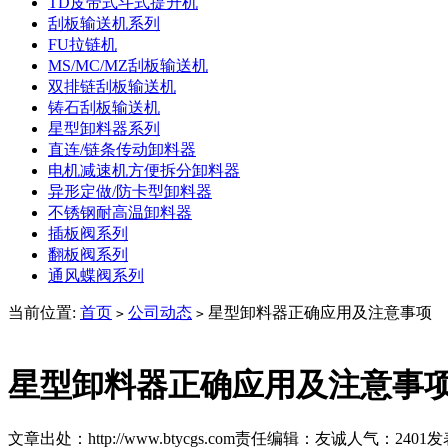
TD皮带式斗式提升机
刮板输送机系列
FU拉链机
MS/MC/MZ刮板输送机
双排链刮板输送机
铸石刮板输送机
星型卸料器系列
直连/链条传动卸料器
电机减速机方便拆分卸料器
异形定做/防卡型卸料器
不锈钢耐高温卸料器
插板阀系列
翻板阀系列
通风蝶阀系列
当前位置:
首页
公司动态
星型卸料器正确应用及注意事项
>
>
星型卸料器正确应用及注意事
文章出处：http://www.btycgs.com
责任编辑：友诚
人气：
2401
发表