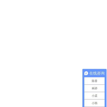
在线咨询
陈香
林婷
小孟
小韩