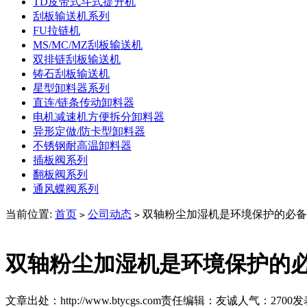
TD皮带式斗式提升机
刮板输送机系列
FU拉链机
MS/MC/MZ刮板输送机
双排链刮板输送机
铸石刮板输送机
星型卸料器系列
直连/链条传动卸料器
电机减速机方便拆分卸料器
异形定做/防卡型卸料器
不锈钢耐高温卸料器
插板阀系列
翻板阀系列
通风蝶阀系列
当前位置:
首页
公司动态
双轴粉尘加湿机是环境保护的必备
>
>
双轴粉尘加湿机是环境保护的
文章出处：http://www.btycgs.com
责任编辑：友诚
人气：
2700
发表