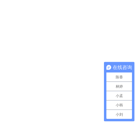
在线咨询
陈香
林婷
小孟
小韩
小刘