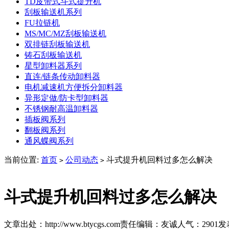
TD皮带式斗式提升机
刮板输送机系列
FU拉链机
MS/MC/MZ刮板输送机
双排链刮板输送机
铸石刮板输送机
星型卸料器系列
直连/链条传动卸料器
电机减速机方便拆分卸料器
异形定做/防卡型卸料器
不锈钢耐高温卸料器
插板阀系列
翻板阀系列
通风蝶阀系列
当前位置:
首页
公司动态
斗式提升机回料过多怎么解决
>
>
斗式提升机回料过多怎么解决
文章出处：http://www.btycgs.com
责任编辑：友诚
人气：
2901
发表