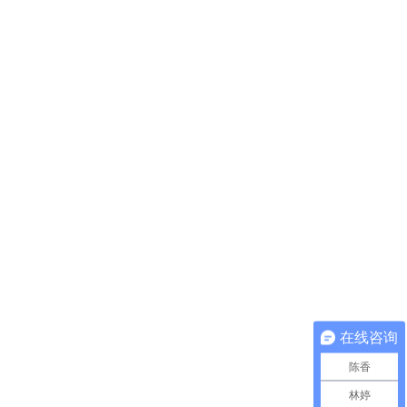
在线咨询
陈香
林婷