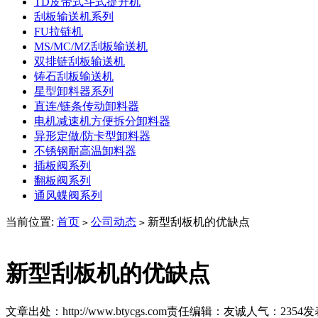
TD皮带式斗式提升机
刮板输送机系列
FU拉链机
MS/MC/MZ刮板输送机
双排链刮板输送机
铸石刮板输送机
星型卸料器系列
直连/链条传动卸料器
电机减速机方便拆分卸料器
异形定做/防卡型卸料器
不锈钢耐高温卸料器
插板阀系列
翻板阀系列
通风蝶阀系列
当前位置:
首页
公司动态
新型刮板机的优缺点
>
>
新型刮板机的优缺点
文章出处：http://www.btycgs.com
责任编辑：友诚
人气：
2354
发表