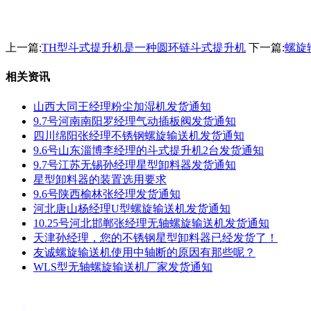
上一篇:
TH型斗式提升机是一种圆环链斗式提升机
下一篇:
螺旋
相关资讯
山西大同王经理粉尘加湿机发货通知
9.7号河南南阳罗经理气动插板阀发货通知
四川绵阳张经理不锈钢螺旋输送机发货通知
9.6号山东淄博李经理的斗式提升机2台发货通知
9.7号江苏无锡孙经理星型卸料器发货通知
星型卸料器的装置选用要求
9.6号陕西榆林张经理发货通知
河北唐山杨经理U型螺旋输送机发货通知
10.25号河北邯郸张经理无轴螺旋输送机发货通知
天津孙经理，您的不锈钢星型卸料器已经发货了！
友诚螺旋输送机使用中轴断的原因有那些呢？
WLS型无轴螺旋输送机厂家发货通知