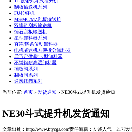
TD皮带式斗式提升机
刮板输送机系列
FU拉链机
MS/MC/MZ刮板输送机
双排链刮板输送机
铸石刮板输送机
星型卸料器系列
直连/链条传动卸料器
电机减速机方便拆分卸料器
异形定做/防卡型卸料器
不锈钢耐高温卸料器
插板阀系列
翻板阀系列
通风蝶阀系列
当前位置:
首页
发货通知
NE30斗式提升机发货通知
>
>
NE30斗式提升机发货通知
文章出处：http://www.btycgs.com
责任编辑：友诚
人气：
2177
发表