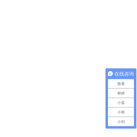
在线咨询
陈香
林婷
小孟
小韩
小刘