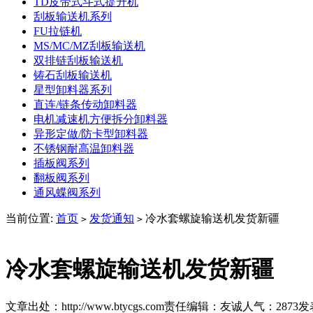
TD皮带式斗式提升机
刮板输送机系列
FU拉链机
MS/MC/MZ刮板输送机
双排链刮板输送机
铸石刮板输送机
星型卸料器系列
直连/链条传动卸料器
电机减速机方便拆分卸料器
异形定做/防卡型卸料器
不锈钢耐高温卸料器
插板阀系列
翻板阀系列
通风蝶阀系列
当前位置:
首页
发货通知
冷水套螺旋输送机发货新疆
>
>
冷水套螺旋输送机发货新疆
文章出处：http://www.btycgs.com
责任编辑：友诚
人气：
2873
发表