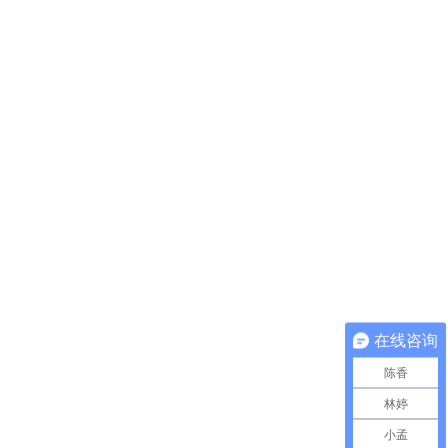
在线咨询
陈香
林婷
小孟