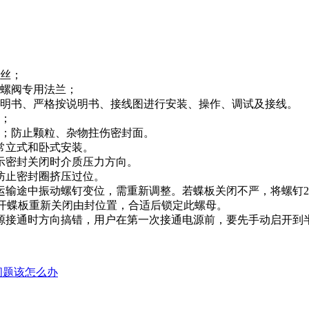
丝；
螺阀专用法兰；
明书、严格按说明书、接线图进行安装、操作、调试及接线。
；
；防止颗粒、杂物拄伤密封面。
常立式和卧式安装。
示密封关闭时介质压力方向。
防止密封圈挤压过位。
运输途中振动螺钉变位，需重新调整。若蝶板关闭不严，将螺钉
打开蝶板重新关闭由封位置，合适后锁定此螺母。
源接通时方向搞错，用户在第一次接通电源前，要先手动启开到
问题该怎么办