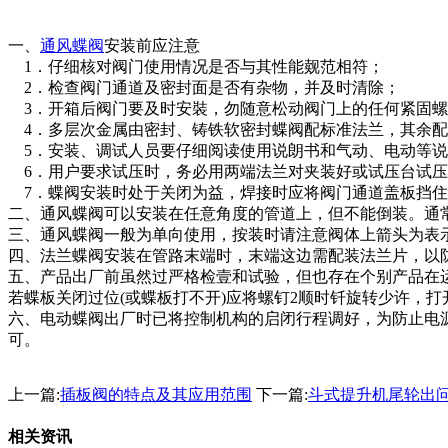
一、
通风蝶阀
安装前应注意
1．仔细核对阀门使用情况是否与其性能觌范相符；
2．检查阀门通道及密封面是否有杂物，并及时清除；
3．开箱后阀门要及时安裝，勿随意松动阀门上的任何紧固螺
4．多层次金属由密封、铸铁软密封蝶阀配标准法兰，其余配
5．安装、调试人员要仔细阅读使用说朗书和气动、电动等说
6．用户要求试压时，务必用两端法兰对夹装好或试压台试压
7．蝶阀安装时处于关闭为益，焊接时应将阀门通道盖板挡住
二、通风蝶阀可以安装在任意角度的管道上，但不能倒装。通
三、通风蝶阀一般为单向使用，按装时请注意阀体上箭头为表
四、法兰蝶阀安装在管路末端时，末端这边需配装法兰片，以
五、产品出厂前虽然过严格检壹和试验，但也存在个别产品在
若蝶板关闭过位(或蝶板打不开)应将螺钉2顺时钎旋转少许，
六、电动蝶阀出厂时已将控制机构的启闭行程调好，为防止电
可。
上一篇:
插板阀的特点及其应用范围
下一篇:
斗式提升机尾轮出
相关资讯