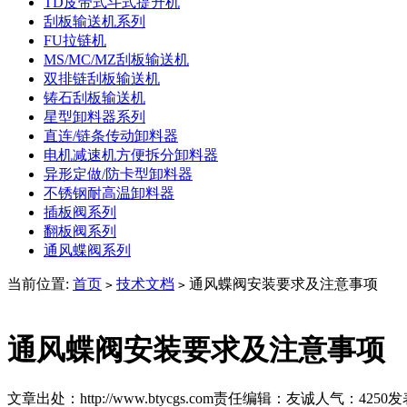
TD皮带式斗式提升机
刮板输送机系列
FU拉链机
MS/MC/MZ刮板输送机
双排链刮板输送机
铸石刮板输送机
星型卸料器系列
直连/链条传动卸料器
电机减速机方便拆分卸料器
异形定做/防卡型卸料器
不锈钢耐高温卸料器
插板阀系列
翻板阀系列
通风蝶阀系列
当前位置:
首页
技术文档
通风蝶阀安装要求及注意事项
>
>
通风蝶阀安装要求及注意事项
文章出处：http://www.btycgs.com
责任编辑：友诚
人气：
4250
发表