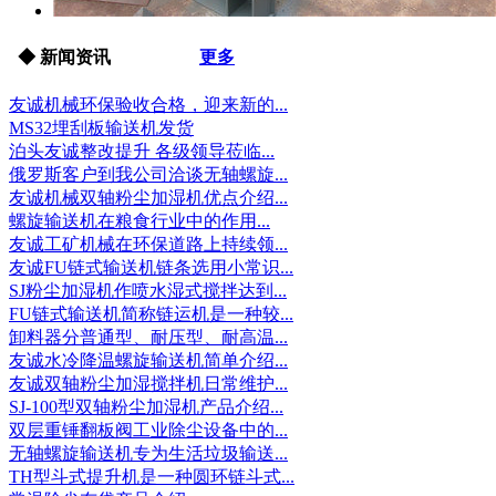
◆ 新闻资讯
更多
友诚机械环保验收合格，迎来新的...
MS32埋刮板输送机发货
泊头友诚整改提升 各级领导莅临...
俄罗斯客户到我公司洽谈无轴螺旋...
友诚机械双轴粉尘加湿机优点介绍...
螺旋输送机在粮食行业中的作用...
友诚工矿机械在环保道路上持续领...
友诚FU链式输送机链条选用小常识...
SJ粉尘加湿机作喷水湿式搅拌达到...
FU链式输送机简称链运机是一种较...
卸料器分普通型、耐压型、耐高温...
友诚水冷降温螺旋输送机简单介绍...
友诚双轴粉尘加湿搅拌机日常维护...
SJ-100型双轴粉尘加湿机产品介绍...
双层重锤翻板阀工业除尘设备中的...
无轴螺旋输送机专为生活垃圾输送...
TH型斗式提升机是一种圆环链斗式...