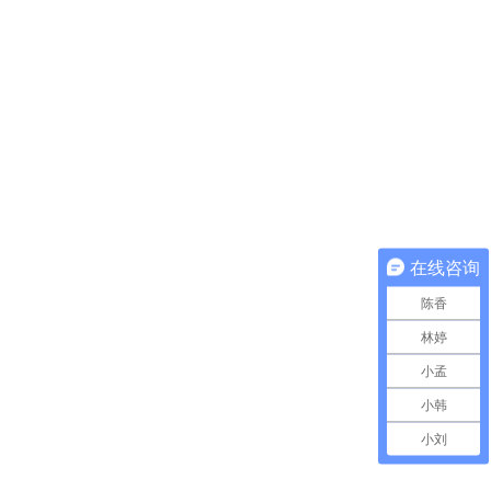
在线咨询
陈香
林婷
小孟
小韩
小刘