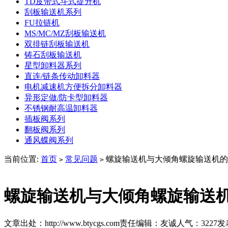
TD皮带式斗式提升机
刮板输送机系列
FU拉链机
MS/MC/MZ刮板输送机
双排链刮板输送机
铸石刮板输送机
星型卸料器系列
直连/链条传动卸料器
电机减速机方便拆分卸料器
异形定做/防卡型卸料器
不锈钢耐高温卸料器
插板阀系列
翻板阀系列
通风蝶阀系列
当前位置:
首页
常见问题
螺旋输送机与大倾角螺旋输送机的
>
>
螺旋输送机与大倾角螺旋输送
文章出处：http://www.btycgs.com
责任编辑：友诚
人气：
3227
发表