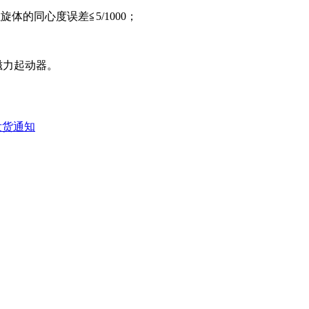
体的同心度误差≦5/1000；
磁力起动器。
发货通知