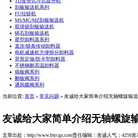
TD皮带式斗式提升机
刮板输送机系列
FU拉链机
MS/MC/MZ刮板输送机
双排链刮板输送机
铸石刮板输送机
星型卸料器系列
直连/链条传动卸料器
电机减速机方便拆分卸料器
异形定做/防卡型卸料器
不锈钢耐高温卸料器
插板阀系列
翻板阀系列
通风蝶阀系列
当前位置:
首页
常见问题
友诚给大家简单介绍无轴螺旋输送
>
>
友诚给大家简单介绍无轴螺旋
文章出处：http://www.btycgs.com
责任编辑：友诚
人气：
4259
发表