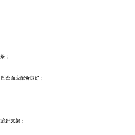
压条；
，凹凸面应配合良好；
定底部支架；