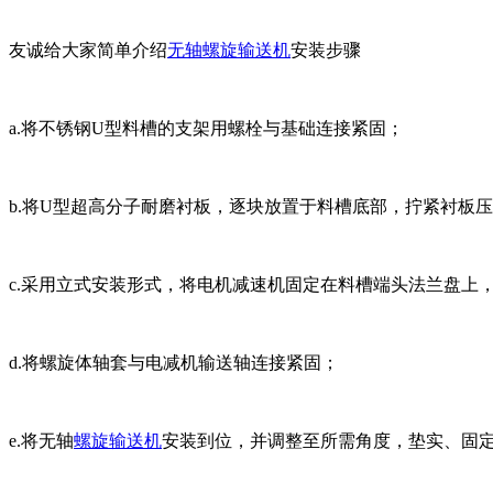
友诚给大家简单介绍
无轴螺旋输送机
安装步骤
a.将不锈钢U型料槽的支架用螺栓与基础连接紧固；
b.将U型超高分子耐磨衬板，逐块放置于料槽底部，拧紧衬板
c.采用立式安装形式，将电机减速机固定在料槽端头法兰盘上
d.将螺旋体轴套与电减机输送轴连接紧固；
e.将无轴
螺旋输送机
安装到位，并调整至所需角度，垫实、固