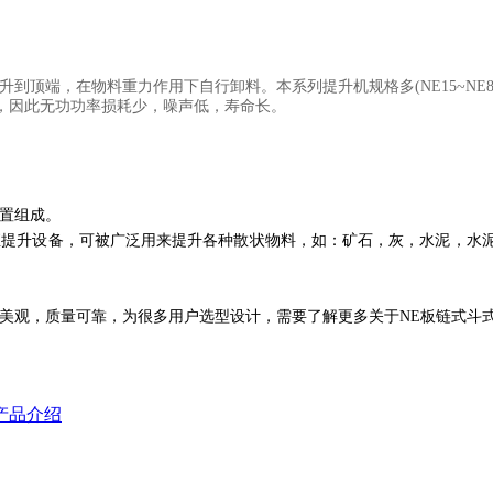
升到顶端，在物料重力作用下自行卸料。本系列提升机规格多
(NE15~NE8
，因此无功功率损耗少，噪声低，寿命长。
置组成。
直提升设备，可被广泛用来提升各种散状物料，如：矿石，
灰
，水泥，水
美观，质量可靠，为很多用户选型设计，需要了解更多关于
NE
板链式斗
机产品介绍