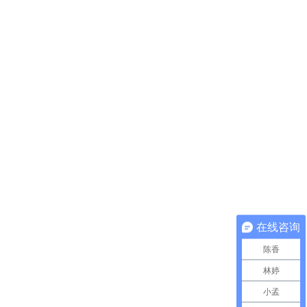
在线咨询
陈香
林婷
小孟