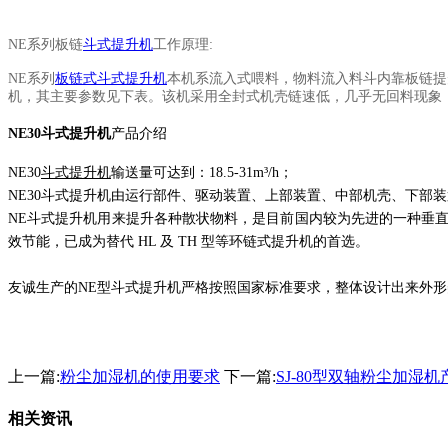
NE
系列板链
斗式提升机
工作原理
:
NE
系列
板链式斗式提升机
本机系流入式喂料，物料流入料斗内靠板链提
机，其主要参数见下表。该机采用全封式机壳链速低，几乎无回料现象
NE30
斗式提升机
产品介绍
NE30
斗式提升机
输送量可达到：
18.5-31m³/h
；
NE30
斗式提升机由运行部件、驱动装置、上部装置、中部机壳、下部装
NE
斗式提升机用来提升各种散状物料，是目前国内较为先进的一种垂
效节能，已成为替代
HL
及
TH
型等环链式提升机的首选。
友诚生产的
NE
型斗式提升机严格按照国家标准要求，整体设计出来外形
上一篇:
粉尘加湿机的使用要求
下一篇:
SJ-80型双轴粉尘加湿
相关资讯