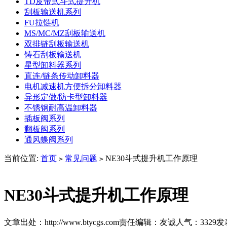
TD皮带式斗式提升机
刮板输送机系列
FU拉链机
MS/MC/MZ刮板输送机
双排链刮板输送机
铸石刮板输送机
星型卸料器系列
直连/链条传动卸料器
电机减速机方便拆分卸料器
异形定做/防卡型卸料器
不锈钢耐高温卸料器
插板阀系列
翻板阀系列
通风蝶阀系列
当前位置:
首页
常见问题
NE30斗式提升机工作原理
>
>
NE30斗式提升机工作原理
文章出处：http://www.btycgs.com
责任编辑：友诚
人气：
3329
发表