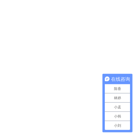
在线咨询
陈香
林婷
小孟
小韩
小刘