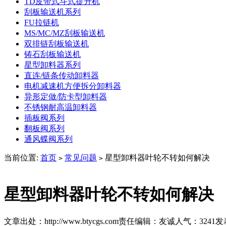
TD皮带式斗式提升机
刮板输送机系列
FU拉链机
MS/MC/MZ刮板输送机
双排链刮板输送机
铸石刮板输送机
星型卸料器系列
直连/链条传动卸料器
电机减速机方便拆分卸料器
异形定做/防卡型卸料器
不锈钢耐高温卸料器
插板阀系列
翻板阀系列
通风蝶阀系列
当前位置:
首页
常见问题
星型卸料器叶轮不转如何解决
>
>
星型卸料器叶轮不转如何解决
文章出处：http://www.btycgs.com
责任编辑：友诚
人气：
3241
发表