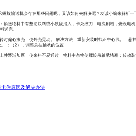
么螺旋输送机会存在那些问题呢，又该如何去解决呢？友诚小编来解析一
：输送物料中有坚硬块料或小铁段混入，卡死绞刀，电流剧增，烧毁电机；
物料送完。
转时偏心擦壳，使外壳晃动。 解决方法：重新安装时找正中心线。，悬
止。；（2）．调整悬挂轴承的位置
并逐渐加厚，使来料不易通过；物料中杂物使螺旋吊轴承堵塞；传动装置失
料卡住原因及解决办法