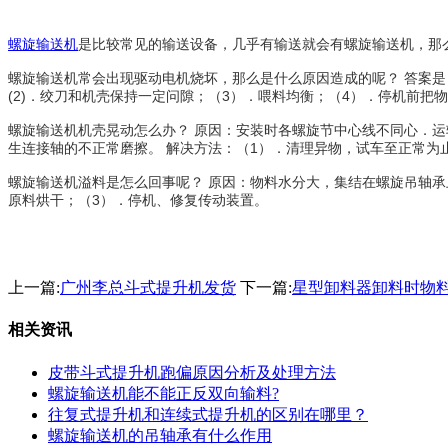
螺旋输送机
是比较常见的输送设备，几乎有输送就会有螺旋输送机，那
螺旋输送机常会出现驱动电机烧坏，那么是什么原因造成的呢？ 答案是
(2)．绞刀和机壳保持一定问隙；（3）．喂料均衡；（4）．停机前把
螺旋输送机
机壳晃动怎么办？ 原因：安装时各螺旋节中心线不同心．运
生连接轴的不正常磨擦。 解决方法：（1）．清理异物，试车至正常为
螺旋输送机溢料是怎么回事呢？ 原因：物料水分大，集结在螺旋吊轴承上
原料烘干；（3）．停机、修复传动装置。
上一篇:
广州李总斗式提升机发货
下一篇:
星型卸料器卸料时物
相关资讯
皮带斗式提升机跑偏原因分析及处理方法
螺旋输送机能不能正反双向输料?
往复式提升机和连续式提升机的区别在哪里？
螺旋输送机的吊轴承有什么作用