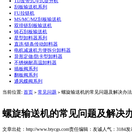
TD皮带式斗式提升机
刮板输送机系列
FU拉链机
MS/MC/MZ刮板输送机
双排链刮板输送机
铸石刮板输送机
星型卸料器系列
直连/链条传动卸料器
电机减速机方便拆分卸料器
异形定做/防卡型卸料器
不锈钢耐高温卸料器
插板阀系列
翻板阀系列
通风蝶阀系列
当前位置:
首页
常见问题
螺旋输送机的常见问题及解决办法
>
>
螺旋输送机的常见问题及解决
文章出处：http://www.btycgs.com
责任编辑：友诚
人气：
3184
发表